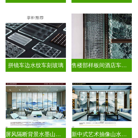
拼镜车边水纹车刻玻璃
售楼部样板间酒店车刻玻璃
屏风隔断背景水墨山水画玻璃
新中式艺术抽像山水画玻璃