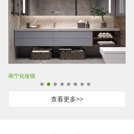
商丘智能卫浴镜
惠
查看更多>>