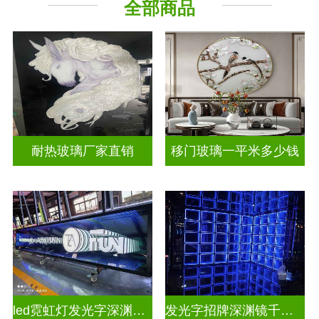
全部商品
山 水 画
其它玻璃
耐热玻璃厂家直销
移门玻璃一平米多少钱
led霓虹灯发光字深渊镜千层镜
发光字招牌深渊镜千层镜