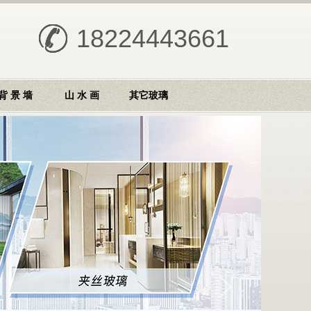
18224443661
背 景 墙
山 水 画
其它玻璃