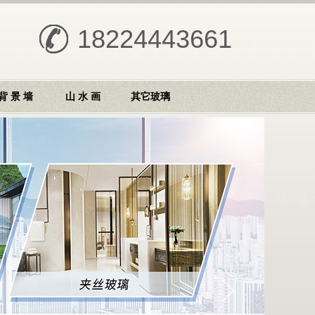
18224443661
背 景 墙
山 水 画
其它玻璃