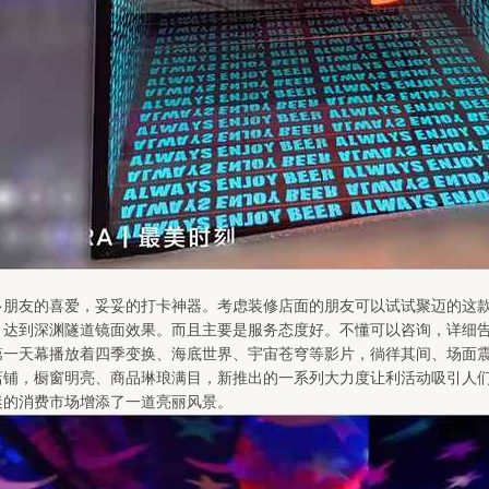
朋友的喜爱，妥妥的打卡神器。考虑装修店面的朋友可以试试聚迈的这款
，达到深渊隧道镜面效果。而且主要是服务态度好。不懂可以咨询，详细
一天幕播放着四季变换、海底世界、宇宙苍穹等影片，徜徉其间、场面震撼
店铺，橱窗明亮、商品琳琅满目，新推出的一系列大力度让利活动吸引人
迷的消费市场增添了一道亮丽风景。