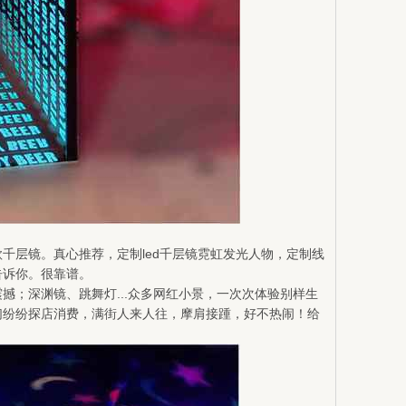
千层镜。真心推荐，定制led千层镜霓虹发光人物，定制线
告诉你。很靠谱。
；深渊镜、跳舞灯...众多网红小景，一次次体验别样生
们纷纷探店消费，满街人来人往，摩肩接踵，好不热闹！给