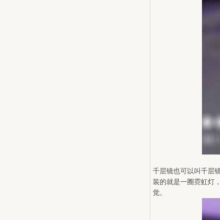
千层镜也可以叫千层
装的就是一圈霓虹灯
觉。