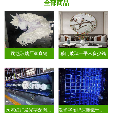
全部商品
山 水 画
其它玻璃
耐热玻璃厂家直销
移门玻璃一平米多少钱
led霓虹灯发光字深渊镜千层镜
发光字招牌深渊镜千层镜