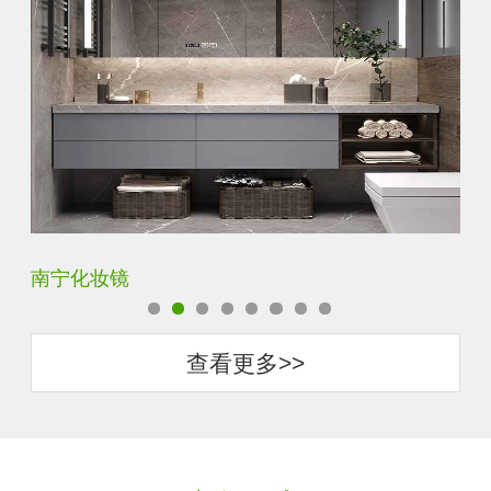
商丘智能卫浴镜
惠
查看更多>>