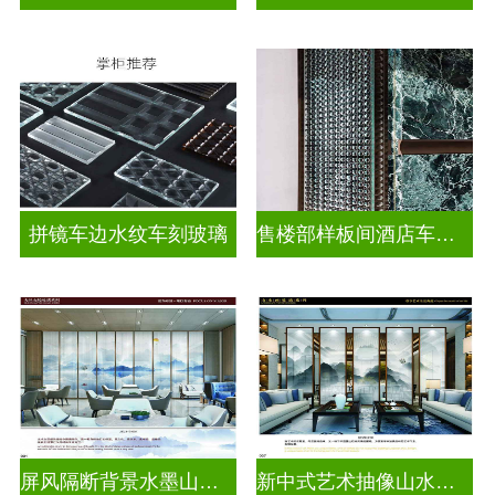
拼镜车边水纹车刻玻璃
售楼部样板间酒店车刻玻璃
屏风隔断背景水墨山水画玻璃
新中式艺术抽像山水画玻璃