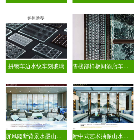
拼镜车边水纹车刻玻璃
售楼部样板间酒店车刻玻璃
屏风隔断背景水墨山水画玻璃
新中式艺术抽像山水画玻璃