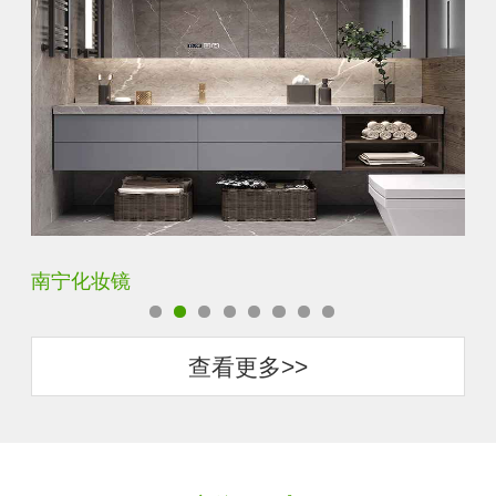
商丘智能卫浴镜
惠
查看更多>>