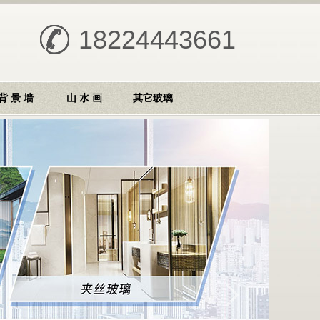
18224443661
背 景 墙
山 水 画
其它玻璃