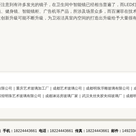
否注意到有许多发光的镜子，在卫生间中智能镜已经相当普遍了，而LED
镜、健身镜、智能镜柜、广告机等产品，所涉及场景众多，而百澜菲在技
主创新升級可能不断升級，为卫浴洁具室内空间的打造出升級给予大量很
有限公司
|
重庆艺术玻璃加工厂
|
成都艺术玻璃公司
|
成都明珠浮雕玻璃有限公司
|
辉煌明珠艺术玻璃有限公司
|
成都淋浴房玻璃厂家
|
武汉夹丝夹胶夹绢玻璃厂
|
成都
姐
手机：
18224443661
电话：
18224443661
传真：
18224443661
邮件：
149233